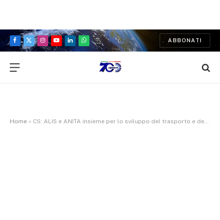
ABBONATI
Facebook
X
Instagram
YouTube
LinkedIn
WhatsApp
(Twitter)
Home
»
CS: ALIS e ANITA insieme per lo sviluppo del trasporto e della logistica delle merci su strada