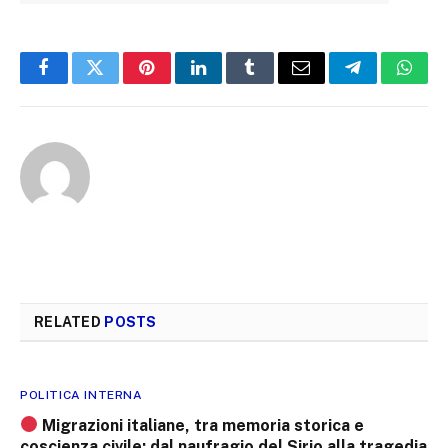
Facebook
Twitter
Pinterest
LinkedIn
Tumblr
Email
Telegram
What
RELATED
POSTS
POLITICA INTERNA
Migrazioni italiane, tra memoria storica e
coscienza civile: dal naufragio del Sirio alla tragedia