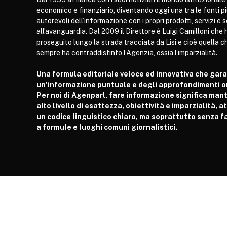
economico e finanziario, diventando oggi una tra le fonti p
autorevoli dell’informazione con i propri prodotti, servizi e 
all’avanguardia. Dal 2009 il Direttore è Luigi Camilloni che 
proseguito lungo la strada tracciata da Lisi e cioè quella c
sempre ha contraddistinto l’Agenzia, ossia l’imparzialità.
Una formula editoriale veloce ed innovativa che gar
un’informazione puntuale e degli approfondimenti or
Per noi di Agenparl, fare informazione significa man
alto livello di esattezza, obiettività e imparzialità, 
un codice linguistico chiaro, ma soprattutto senza fa
a formule e luoghi comuni giornalistici.