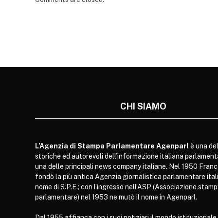
CHI SIAMO
L’Agenzia di Stampa Parlamentare Agenparl
è una del
storiche ed autorevoli dell’informazione italiana parlament
una delle principali news company italiane. Nel 1950 Franc
fondò la più antica Agenzia giornalistica parlamentare itali
nome di S.P.E.; con l’ingresso nell’ASP (Associazione stam
parlamentare) nel 1953 ne mutò il nome in Agenparl.
Dal 1955 affianca con i suoi notiziari il mondo istituzionale,