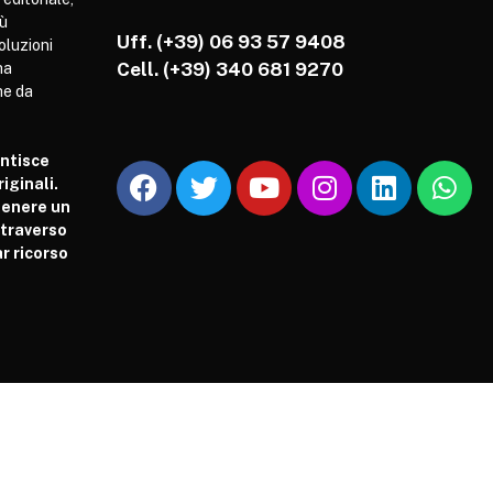
iù
Uff. (+39) 06 93 57 9408
soluzioni
Cell.
(+39) 340 681 9270
ha
he da
antisce
iginali.
tenere un
attraverso
r ricorso