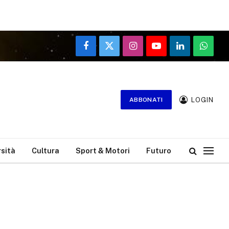
Facebook
X
Instagram
YouTube
LinkedIn
WhatsA
(Twitter)
LOGIN
ABBONATI
rsità
Cultura
Sport & Motori
Futuro