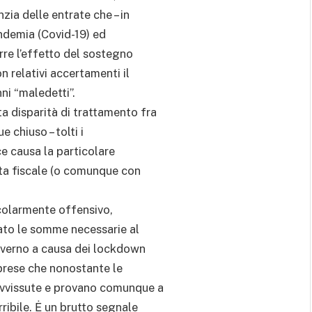
ia delle entrate che – in
andemia (Covid-19) ed
re l’effetto del sostegno
n relativi accertamenti il
nni “maledetti”.
 disparità di trattamento fra
 chiuso – tolti i
ece causa la particolare
ta fiscale (o comunque con
icolarmente offensivo,
ato le somme necessarie al
Governo a causa dei lockdown
mprese che nonostante le
avvissute e provano comunque a
ribile. Ė un brutto segnale