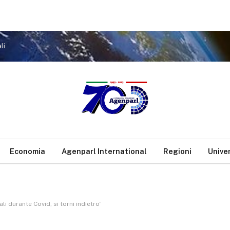
li
Economia
Agenparl International
Regioni
Unive
li durante Covid, si torni indietro”