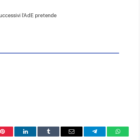
successivi l’AdE pretende
Pinterest
LinkedIn
Tumblr
Email
Telegram
WhatsAp