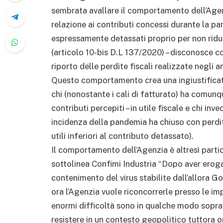
sembrata avallare il comportamento dell’Agenz
relazione ai contributi concessi durante la p
espressamente detassati proprio per non ridur
(articolo 10-bis D.L 137/2020) – disconosce co
riporto delle perdite fiscali realizzate negli a
Questo comportamento crea una ingiustificata
chi (nonostante i cali di fatturato) ha comunque
contributi percepiti – in utile fiscale e chi inv
incidenza della pandemia ha chiuso con perdi
utili inferiori al contributo detassato).
Il comportamento dell’Agenzia è altresì part
sottolinea Confimi Industria “Dopo aver erog
contenimento del virus stabilite dall’allora 
ora l’Agenzia vuole riconcorrerle presso le i
enormi difficoltà sono in qualche modo sopr
resistere in un contesto geopolitico tuttora or