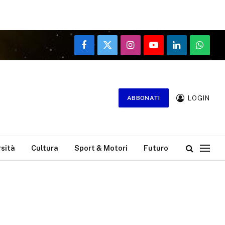
Facebook
X
Instagram
YouTube
LinkedIn
WhatsA
(Twitter)
LOGIN
ABBONATI
rsità
Cultura
Sport & Motori
Futuro