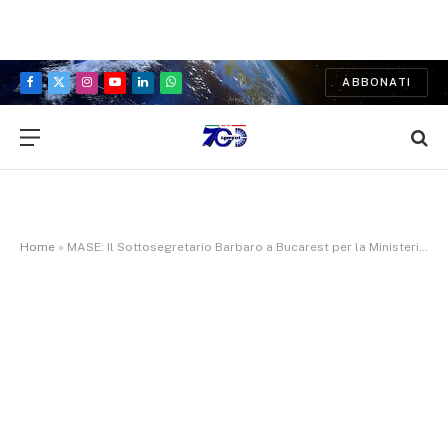
ABBONATI
Facebook
X
Instagram
YouTube
LinkedIn
WhatsApp
(Twitter)
Home
»
MASE: Il Sottosegretario Barbaro a Bucarest per la Ministeriale CESEC