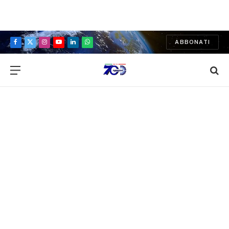
ABBONATI
Facebook
X
Instagram
YouTube
LinkedIn
WhatsApp
(Twitter)