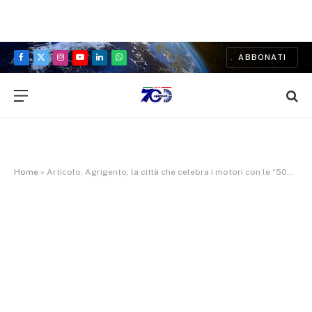
ABBONATI
Facebook
X
Instagram
YouTube
LinkedIn
WhatsApp
(Twitter)
Home
»
Articolo: Agrigento, la città che celebra i motori con le “500 Miglia di Storia, Arte e Cultura”