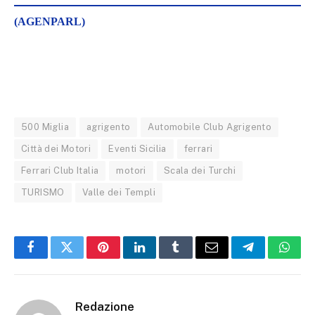
(AGENPARL)
500 Miglia
agrigento
Automobile Club Agrigento
Città dei Motori
Eventi Sicilia
ferrari
Ferrari Club Italia
motori
Scala dei Turchi
TURISMO
Valle dei Templi
Facebook
Twitter
Pinterest
LinkedIn
Tumblr
Email
Telegram
What
Redazione