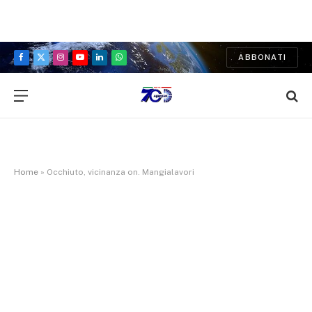
ABBONATI
Facebook
X
Instagram
YouTube
LinkedIn
WhatsApp
(Twitter)
Home
»
Occhiuto, vicinanza on. Mangialavori