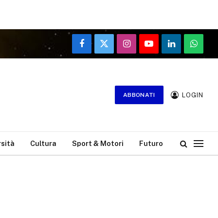
Facebook
X
Instagram
YouTube
LinkedIn
WhatsA
(Twitter)
LOGIN
ABBONATI
rsità
Cultura
Sport & Motori
Futuro