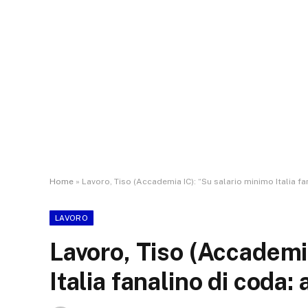
Home
»
Lavoro, Tiso (Accademia IC): “Su salario minimo Italia fa
LAVORO
Lavoro, Tiso (Accademi
Italia fanalino di coda: