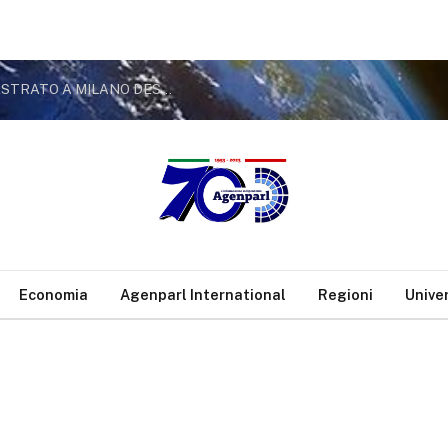
SICUREZZA, DE CORATO (FDI): GIOVANE SEQUESTRATO A MILANO DESTA PREOCCUPAZIONE
Economia
Agenparl International
Regioni
Unive