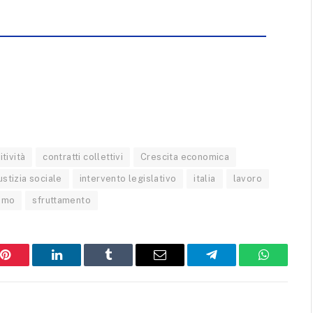
tività
contratti collettivi
Crescita economica
ustizia sociale
intervento legislativo
italia
lavoro
nimo
sfruttamento
Pinterest
LinkedIn
Tumblr
Email
Telegram
WhatsAp