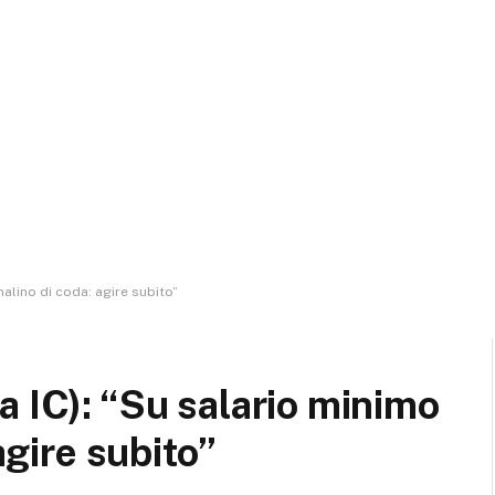
nalino di coda: agire subito”
a IC): “Su salario minimo
 agire subito”