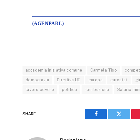
(AGENPARL)
accademia iniziativa comune
Carmela Tiso
competi
democrazia
Direttiva UE
europa
eurostat
gi
lavoro povero
politica
retribuzione
Salario mi
SHARE.
Facebook
Twitter