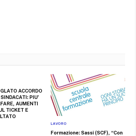
SIGLATO ACCORDO
. SINDACATI: PIU’
LFARE, AUMENTI
UL TICKET E
ULTATO
E
LAVORO
Formazione: Sassi (SCF), “Con