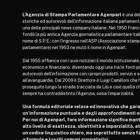
L’Agenzia di Stampa Parlamentare Agenparl
è una del
storiche ed autorevoli dell’informazione italiana parlament
una delle principali news company italiane. Nel 1950 Franc
fondò la più antica Agenzia giornalistica parlamentare itali
nome di S.P.E.; con l’ingresso nell’ASP (Associazione stam
parlamentare) nel 1953 ne mutò il nome in Agenparl.
Dal 1955 affianca con i suoi notiziari il mondo istituzionale,
economico e finanziario, diventando oggi una tra le fonti p
autorevoli dell’informazione con i propri prodotti, servizi e 
all’avanguardia. Dal 2009 il Direttore è Luigi Camilloni che 
proseguito lungo la strada tracciata da Lisi e cioè quella c
sempre ha contraddistinto l’Agenzia, ossia l’imparzialità.
Una formula editoriale veloce ed innovativa che gar
un’informazione puntuale e degli approfondimenti or
Per noi di Agenparl, fare informazione significa man
alto livello di esattezza, obiettività e imparzialità, 
un codice linguistico chiaro, ma soprattutto senza fa
a formule e luoghi comuni giornalistici.