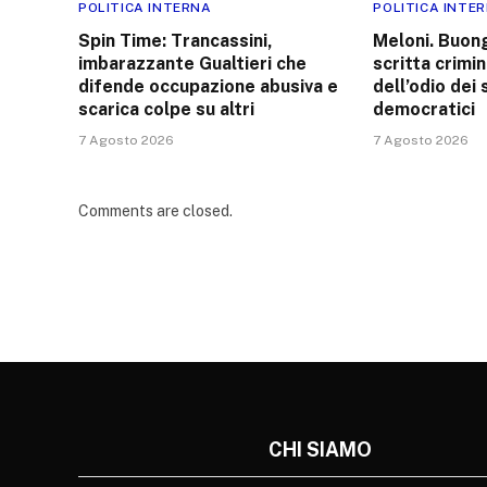
POLITICA INTERNA
POLITICA INTE
Spin Time: Trancassini,
Meloni. Buong
imbarazzante Gualtieri che
scritta crimin
difende occupazione abusiva e
dell’odio dei
scarica colpe su altri
democratici
7 Agosto 2026
7 Agosto 2026
Comments are closed.
CHI SIAMO