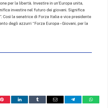
e per la libertà. Investire in un’Europa unita,
ifica investire nel futuro dei giovani. Significa
Così la senatrice di Forza Italia e vice presidente
ento degli azzurri “Forza Europa – Giovani, per la
Pinterest
LinkedIn
Tumblr
Email
Telegram
WhatsAp