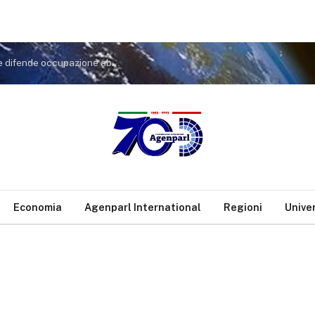
Spin Time: Trancassini, imbarazzante Gualtieri che difende occupazione abusiva e scarica colpe su altri
Economia
Agenparl International
Regioni
Unive