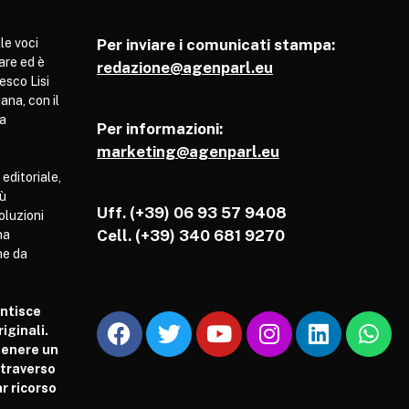
le voci
Per inviare i comunicati stampa:
are ed è
redazione@agenparl.eu
esco Lisi
ana, con il
pa
Per informazioni:
marketing@agenparl.eu
 editoriale,
iù
Uff. (+39) 06 93 57 9408
soluzioni
Cell.
(+39) 340 681 9270
ha
he da
antisce
iginali.
tenere un
attraverso
r ricorso