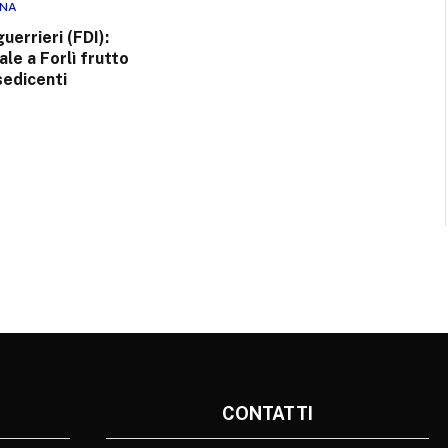
RNA
uerrieri (FDI):
ale a Forlì frutto
 sedicenti
CONTATTI