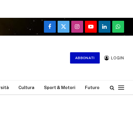
Facebook
X
Instagram
YouTube
LinkedIn
WhatsA
(Twitter)
LOGIN
ABBONATI
rsità
Cultura
Sport & Motori
Futuro