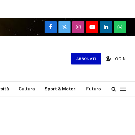
Facebook
X
Instagram
YouTube
LinkedIn
WhatsA
(Twitter)
LOGIN
ABBONATI
rsità
Cultura
Sport & Motori
Futuro