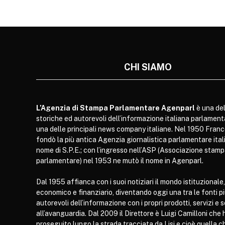
CHI SIAMO
L’Agenzia di Stampa Parlamentare Agenparl
è una del
storiche ed autorevoli dell’informazione italiana parlament
una delle principali news company italiane. Nel 1950 Franc
fondò la più antica Agenzia giornalistica parlamentare itali
nome di S.P.E.; con l’ingresso nell’ASP (Associazione stam
parlamentare) nel 1953 ne mutò il nome in Agenparl.
Dal 1955 affianca con i suoi notiziari il mondo istituzionale,
economico e finanziario, diventando oggi una tra le fonti p
autorevoli dell’informazione con i propri prodotti, servizi e 
all’avanguardia. Dal 2009 il Direttore è Luigi Camilloni che 
proseguito lungo la strada tracciata da Lisi e cioè quella c