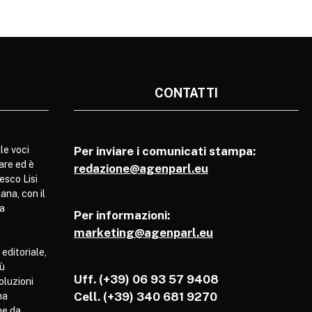
CONTATTI
le voci
Per inviare i comunicati stampa:
are ed è
redazione@agenparl.eu
esco Lisi
ana, con il
pa
Per informazioni:
marketing@agenparl.eu
 editoriale,
iù
Uff. (+39) 06 93 57 9408
soluzioni
Cell.
(+39) 340 681 9270
ha
he da