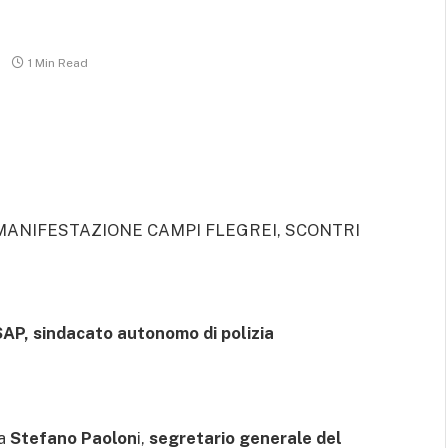
1 Min Read
MANIFESTAZIONE CAMPI FLEGREI, SCONTRI
SAP, sindacato autonomo di polizia
ra
Stefano Paolon
i,
segretario generale del