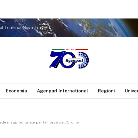
In fase di aggiudicazione i lavori per il raddoppio del Terminal Nave Traghetto di Santa Maria del Mare a Pellestrina
Economia
Agenparl International
Regioni
Unive
ede maggiori tutele per le Forze dell’Ordine