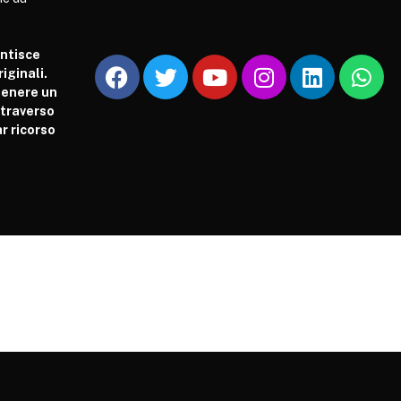
antisce
iginali.
tenere un
attraverso
r ricorso