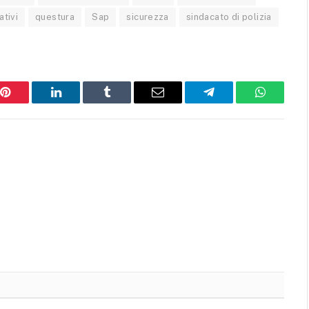
ativi
questura
Sap
sicurezza
sindacato di polizia
Pinterest
LinkedIn
Tumblr
Email
Telegram
WhatsAp