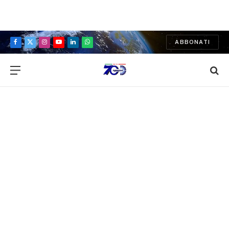
ABBONATI
Facebook
X
Instagram
YouTube
LinkedIn
WhatsApp
(Twitter)