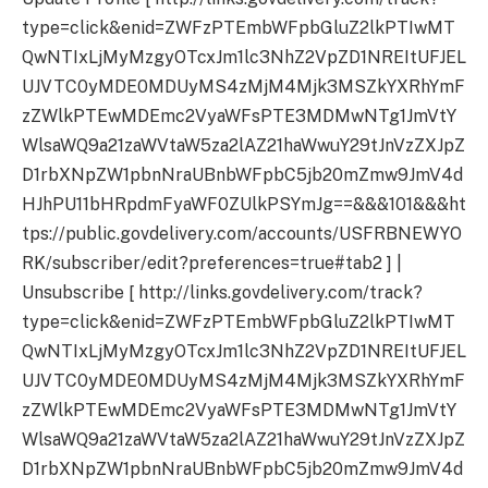
type=click&enid=ZWFzPTEmbWFpbGluZ2lkPTIwMT
QwNTIxLjMyMzgyOTcxJm1lc3NhZ2VpZD1NREItUFJEL
UJVTC0yMDE0MDUyMS4zMjM4Mjk3MSZkYXRhYmF
zZWlkPTEwMDEmc2VyaWFsPTE3MDMwNTg1JmVtY
WlsaWQ9a21zaWVtaW5za2lAZ21haWwuY29tJnVzZXJpZ
D1rbXNpZW1pbnNraUBnbWFpbC5jb20mZmw9JmV4d
HJhPU11bHRpdmFyaWF0ZUlkPSYmJg==&&&101&&&ht
tps://public.govdelivery.com/accounts/USFRBNEWYO
RK/subscriber/edit?preferences=true#tab2 ] |
Unsubscribe [ http://links.govdelivery.com/track?
type=click&enid=ZWFzPTEmbWFpbGluZ2lkPTIwMT
QwNTIxLjMyMzgyOTcxJm1lc3NhZ2VpZD1NREItUFJEL
UJVTC0yMDE0MDUyMS4zMjM4Mjk3MSZkYXRhYmF
zZWlkPTEwMDEmc2VyaWFsPTE3MDMwNTg1JmVtY
WlsaWQ9a21zaWVtaW5za2lAZ21haWwuY29tJnVzZXJpZ
D1rbXNpZW1pbnNraUBnbWFpbC5jb20mZmw9JmV4d