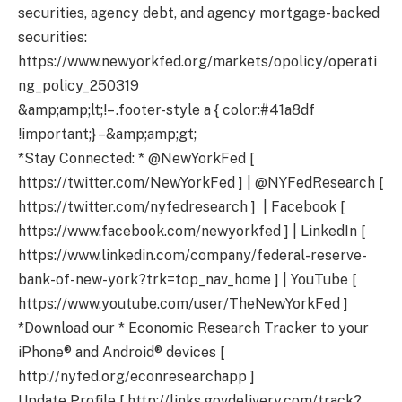
securities, agency debt, and agency mortgage-backed
securities:
https://www.newyorkfed.org/markets/opolicy/operati
ng_policy_250319
&amp;amp;lt;!– .footer-style a { color:#41a8df
!important;} –&amp;amp;gt;
*Stay Connected: * @NewYorkFed [
https://twitter.com/NewYorkFed ] | @NYFedResearch [
https://twitter.com/nyfedresearch ] | Facebook [
https://www.facebook.com/newyorkfed ] | LinkedIn [
https://www.linkedin.com/company/federal-reserve-
bank-of-new-york?trk=top_nav_home ] | YouTube [
https://www.youtube.com/user/TheNewYorkFed ]
*Download our * Economic Research Tracker to your
iPhone® and Android® devices [
http://nyfed.org/econresearchapp ]
Update Profile [ http://links.govdelivery.com/track?