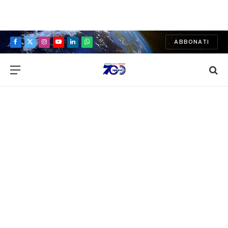
ABBONATI
Facebook
X
Instagram
YouTube
LinkedIn
WhatsApp
(Twitter)