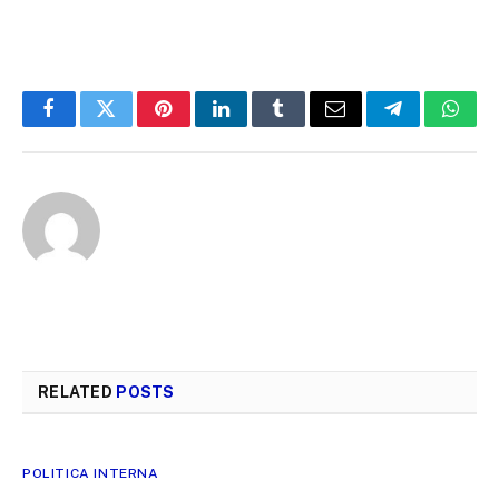
Facebook
Twitter
Pinterest
LinkedIn
Tumblr
Email
Telegram
What
RELATED
POSTS
POLITICA INTERNA