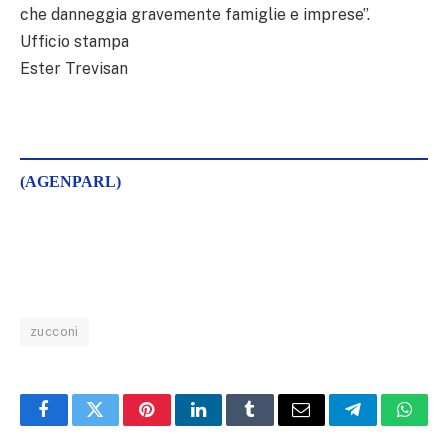
che danneggia gravemente famiglie e imprese”.
Ufficio stampa
Ester Trevisan
(AGENPARL)
zucconi
Facebook
Twitter
Pinterest
LinkedIn
Tumblr
Email
Telegram
What