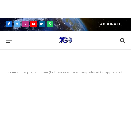
ABBONATI
Facebook
X
Instagram
YouTube
LinkedIn
WhatsApp
(Twitter)
Home
»
Energia, Zucconi (FdI): sicurezza e competitività doppia sfida per l’Europa