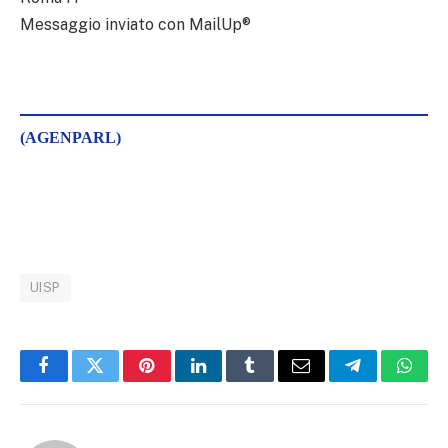
Messaggio inviato con MailUp®
(AGENPARL)
UISP
Facebook
Twitter
Pinterest
LinkedIn
Tumblr
Email
Telegram
What