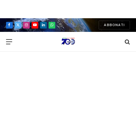
ABBONATI
Facebook
X
Instagram
YouTube
LinkedIn
WhatsApp
(Twitter)