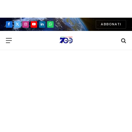
ABBONATI
Facebook
X
Instagram
YouTube
LinkedIn
WhatsApp
(Twitter)