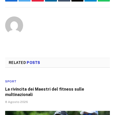
Facebook
Twitter
Pinterest
LinkedIn
Tumblr
Email
Telegram
What
RELATED
POSTS
SPORT
La rivincita dei Maestri del fitness sulle
multinazionali
8 Agosto 2026