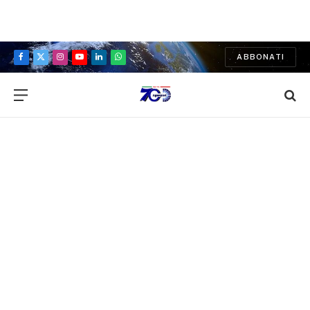
ABBONATI
Facebook
X
Instagram
YouTube
LinkedIn
WhatsApp
(Twitter)