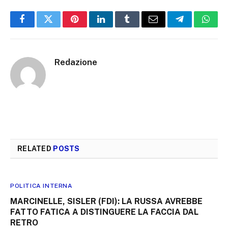
Facebook
Twitter
Pinterest
LinkedIn
Tumblr
Email
Telegram
What
Redazione
RELATED
POSTS
POLITICA INTERNA
MARCINELLE, SISLER (FDI): LA RUSSA AVREBBE
FATTO FATICA A DISTINGUERE LA FACCIA DAL
RETRO