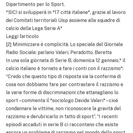
Dipartimento per lo Sport.
*SIC! si svilupperà in *17 città italiane*, grazie al lavoro
dei Comitati territoriali Uisp assieme alle squadre di
calcio della Lega Serie A*
Leggi l’articolo
[2] Minimizzare è complicità. Lo speciale del Giornale
Radio Sociale: parlano Valeri, Peradotto, Beretta
In una sola giornata di Serie B, domenica 12 gennaio,* il
calcio italiano è tornato a fare i conti con il razzismo*:
“Credo che questo tipo di risposta sia la conferma di
cosa non dobbiamo fare per contrastare il razzismo e
le varie forme di discriminazioni che attanagliano lo
sport – commenta il *sociologo Davide Valeri* – cioè
condannare le vittime, non riconoscere la gravità del
razzismo e derubricarlo in fatto di sport”. “I recenti
episodi accaduti in serie B ci raccontano che esiste
ancora un problema di razzismo nel mondo dello sport