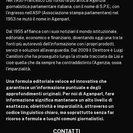
Nel 1950 Francesco Lisi fondò la più antica Agenzia
giornalistica parlamentare italiana, con il nome di S.P.E.; con
l’ingresso nell’ASP (Associazione stampa parlamentare) nel
1953 ne mutò il nome in Agenparl.
Dal 1955 affianca con i suoi notiziari il mondo istituzionale,
editoriale, economico e finanziario, diventando oggi una tra le
fonti più autorevoli dell’informazione con i propri prodotti,
servizi e soluzioni all’avanguardia. Dal 2009 il Direttore è Luigi
Camilloni che ha proseguito lungo la strada tracciata da Lisi e
cioè quella che da sempre ha contraddistinto l’Agenzia, ossia
l’imparzialità.
Una formula editoriale veloce ed innovativa che
garantisce un’informazione puntuale e degli
approfondimenti originali. Per noi di Agenparl, fare
informazione significa mantenere un alto livello di
esattezza, obiettività e imparzialità, attraverso un
codice linguistico chiaro, ma soprattutto senza far
ricorso a formule e luoghi comuni giornalistici.
CONTATTI