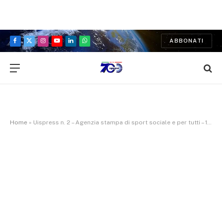
ABBONATI
Facebook
X
Instagram
YouTube
LinkedIn
WhatsApp
(Twitter)
Home
»
Uispress n. 2 – Agenzia stampa di sport sociale e per tutti – 17 gennaio 2025