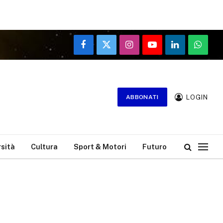
Facebook
X
Instagram
YouTube
LinkedIn
WhatsA
(Twitter)
LOGIN
ABBONATI
rsità
Cultura
Sport & Motori
Futuro