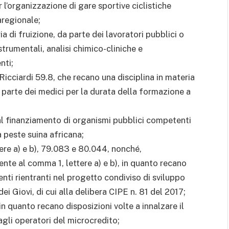
 l’organizzazione di gare sportive ciclistiche
aregionale;
 di fruizione, da parte dei lavoratori pubblici o
 strumentali, analisi chimico-cliniche e
nti;
cciardi 59.8, che recano una disciplina in materia
a parte dei medici per la durata della formazione a
 al finanziamento di organismi pubblici competenti
a peste suina africana;
ere a) e b), 79.083 e 80.044, nonché,
te al comma 1, lettere a) e b), in quanto recano
venti rientranti nel progetto condiviso di sviluppo
ei Giovi, di cui alla delibera CIPE n. 81 del 2017;
 quanto recano disposizioni volte a innalzare il
agli operatori del microcredito;