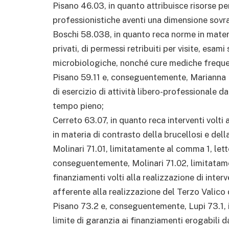
Pisano 46.03, in quanto attribuisce risorse per
professionistiche aventi una dimensione sovr
Boschi 58.038, in quanto reca norme in materia
privati, di permessi retribuiti per visite, esami
microbiologiche, nonché cure mediche freque
Pisano 59.11 e, conseguentemente, Marianna Ri
di esercizio di attività libero-professionale d
tempo pieno;
Cerreto 63.07, in quanto reca interventi volti
in materia di contrasto della brucellosi e dell
Molinari 71.01, limitatamente al comma 1, lett
conseguentemente, Molinari 71.02, limitatamen
finanziamenti volti alla realizzazione di inter
afferente alla realizzazione del Terzo Valico d
Pisano 73.2 e, conseguentemente, Lupi 73.1, in
limite di garanzia ai finanziamenti erogabili d