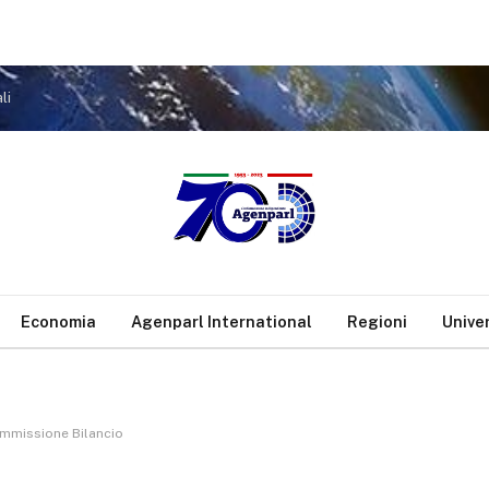
li
Economia
Agenparl International
Regioni
Unive
ommissione Bilancio