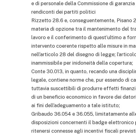
e di personale della Commissione di garanzia d
rendiconti dei partiti politici
Rizzetto 28.6 e, conseguentemente, Pisano 28.
materia di opzione tra il mantenimento del tr
lavoro e il conferimento di quest’ultimo a f
intervento coerente rispetto alle misure in 
nell’articolo 28 del disegno di legge; l’art
inammissibile per inidoneità della copertura;
Conte 30.013, in quanto, recando una disciplin
legale, contiene norme che, pur essendo di 
tuttavia suscettibili di produrre effetti finanz
di un beneficio economico in favore dei datori 
ai fini dell’adeguamento a tale istituto;
Gribaudo 36.054 e 36.055, limitatamente alle 
disposizioni concernenti il badge elettronico 
ritenersi connesse agli incentivi fiscali prev