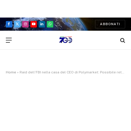
ABBONATI
Facebook
X
Instagram
YouTube
LinkedIn
WhatsApp
(Twitter)
Home
»
Raid dell’FBI nella casa del CEO di Polymarket: Possibile retata politica dopo la corretta previsione della vittoria di Trump