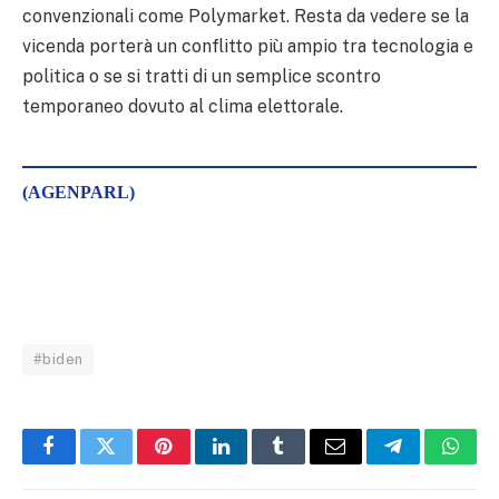
convenzionali come Polymarket. Resta da vedere se la
vicenda porterà un conflitto più ampio tra tecnologia e
politica o se si tratti di un semplice scontro
temporaneo dovuto al clima elettorale.
(AGENPARL)
#biden
Facebook
Twitter
Pinterest
LinkedIn
Tumblr
Email
Telegram
What