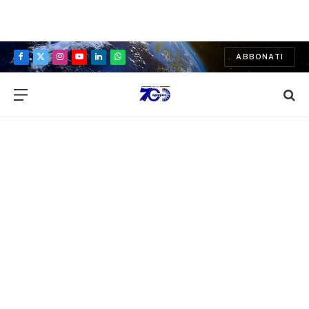
ABBONATI
Facebook
X
Instagram
YouTube
LinkedIn
WhatsApp
(Twitter)