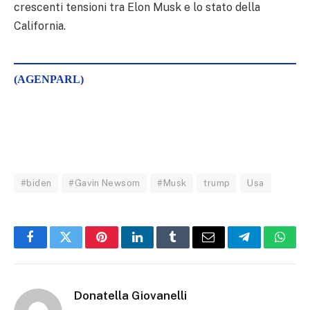
crescenti tensioni tra Elon Musk e lo stato della
California.
(AGENPARL)
#biden
#Gavin Newsom
#Musk
trump
Usa
Facebook
Twitter
Pinterest
LinkedIn
Tumblr
Email
Telegram
What
Donatella Giovanelli