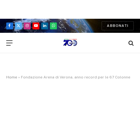
ABBONATI
Facebook
X
Instagram
YouTube
LinkedIn
WhatsApp
(Twitter)
Home
»
Fondazione Arena di Verona, anno record per le 67 Colonne