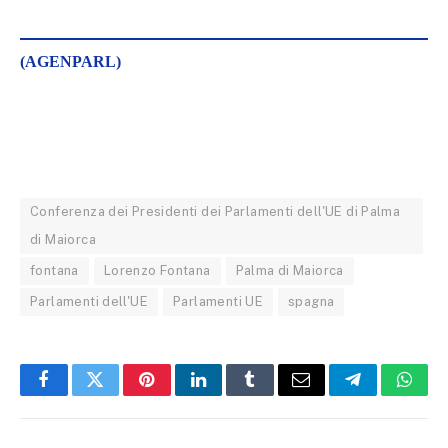
(AGENPARL)
Conferenza dei Presidenti dei Parlamenti dell'UE di Palma
di Maiorca
fontana
Lorenzo Fontana
Palma di Maiorca
Parlamenti dell'UE
Parlamenti UE
spagna
Facebook
Twitter
Pinterest
LinkedIn
Tumblr
Email
Telegram
What