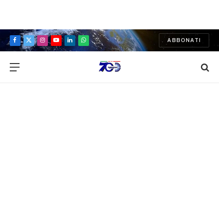
ABBONATI
Facebook
X
Instagram
YouTube
LinkedIn
WhatsApp
(Twitter)