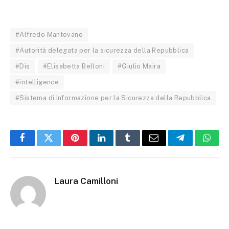
#Alfredo Mantovano
#Autorità delegata per la sicurezza della Repubblica
#Dis
#Elisabetta Belloni
#Giulio Maira
#intelligence
#Sistema di Informazione per la Sicurezza della Repubblica
Facebook
Twitter
Pinterest
LinkedIn
Tumblr
Email
Telegram
What
Laura Camilloni