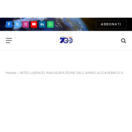
ABBONATI
Facebook
X
Instagram
YouTube
LinkedIn
WhatsApp
(Twitter)
Home
»
INTELLIGENCE/ INAUGURAZIONE DELL’ANNO ACCADEMICO DELLA SCUOLA DI FORMAZIONE IL 19 APRILE