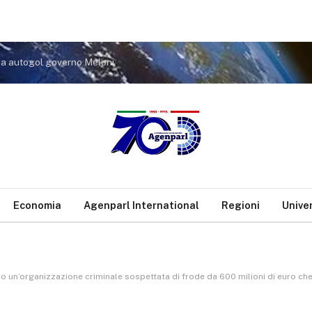
a a autogol governo Meloni
Economia
Agenparl International
Regioni
Unive
ontro un’organizzazione criminale sospettata di frode da 600 milioni di euro c