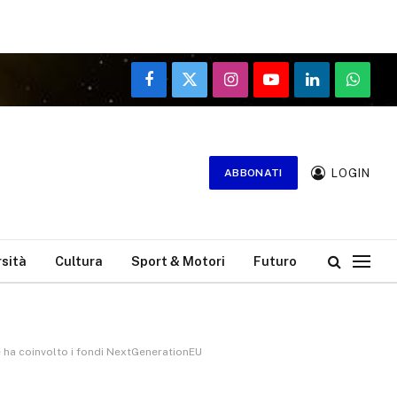
Facebook
X
Instagram
YouTube
LinkedIn
WhatsA
(Twitter)
LOGIN
ABBONATI
rsità
Cultura
Sport & Motori
Futuro
he ha coinvolto i fondi NextGenerationEU