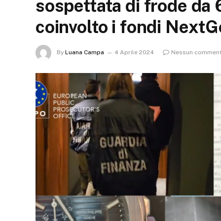
sospettata di frode da 
coinvolto i fondi Next
By
Luana Campa
4 Aprile 2024
Nessun commen