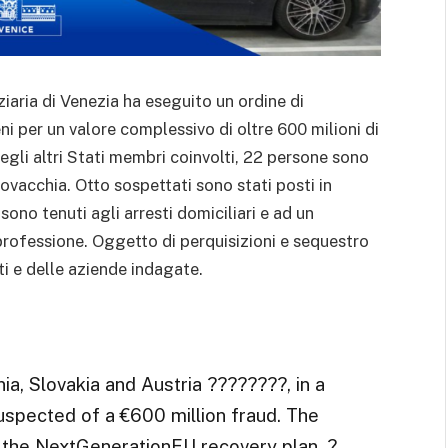
ziaria di Venezia ha eseguito un ordine di
i per un valore complessivo di oltre 600 milioni di
degli altri Stati membri coinvolti, 22 persone sono
lovacchia. Otto sospettati sono stati posti in
sono tenuti agli arresti domiciliari e ad un
 professione. Oggetto di perquisizioni e sequestro
ti e delle aziende indagate.
nia, Slovakia and Austria ????????, in a
suspected of a €600 million fraud. The
m the NextGenerationEU recovery plan. ?