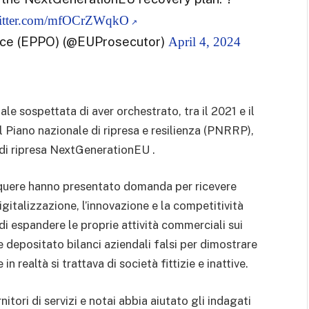
witter.com/mfOCrZWqkO
fice (EPPO) (@EUProsecutor)
April 4, 2024
le sospettata di aver orchestrato, tra il 2021 e il
l Piano nazionale di ripresa e resilienza (PNRRP),
o di ripresa NextGenerationEU .
nquere hanno presentato domanda per ricevere
gitalizzazione, l’innovazione e la competitività
di espandere le proprie attività commerciali sui
e depositato bilanci aziendali falsi per dimostrare
in realtà si trattava di società fittizie e inattive.
itori di servizi e notai abbia aiutato gli indagati