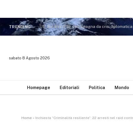
UE: Boldrini (PD), con Spagna da crisi diplomatic
TRENDING
sabato 8 Agosto 2026
Homepage
Editoriali
Politica
Mondo
Home
»
Inchiesta “Criminalità resiliente”: 22 arresti nel raid c