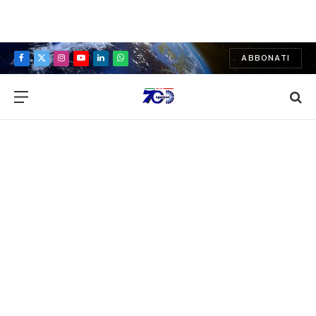
ABBONATI
Facebook
X
Instagram
YouTube
LinkedIn
WhatsApp
(Twitter)