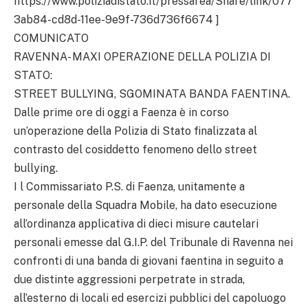
https://www.poliziadistato.it/pressarea/Share/link/077
3ab84-cd8d-11ee-9e9f-736d736f6674 ]
COMUNICATO
RAVENNA- MAXI OPERAZIONE DELLA POLIZIA DI
STATO:
STREET BULLYING, SGOMINATA BANDA FAENTINA.
Dalle prime ore di oggi a Faenza è in corso
un’operazione della Polizia di Stato finalizzata al
contrasto del cosiddetto fenomeno dello street
bullying.
I l Commissariato P.S. di Faenza, unitamente a
personale della Squadra Mobile, ha dato esecuzione
all’ordinanza applicativa di dieci misure cautelari
personali emesse dal G.I.P. del Tribunale di Ravenna nei
confronti di una banda di giovani faentina in seguito a
due distinte aggressioni perpetrate in strada,
all’esterno di locali ed esercizi pubblici del capoluogo