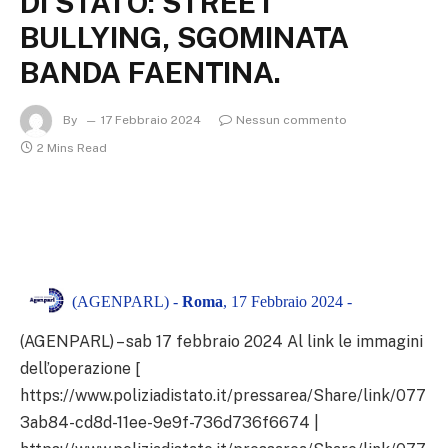
DI STATO: STREET
BULLYING, SGOMINATA
BANDA FAENTINA.
By
17 Febbraio 2024
Nessun commento
2 Mins Read
(AGENPARL) -
Roma
, 17 Febbraio 2024 -
(AGENPARL) – sab 17 febbraio 2024 Al link le immagini
dell’operazione [
https://www.poliziadistato.it/pressarea/Share/link/077
3ab84-cd8d-11ee-9e9f-736d736f6674 |