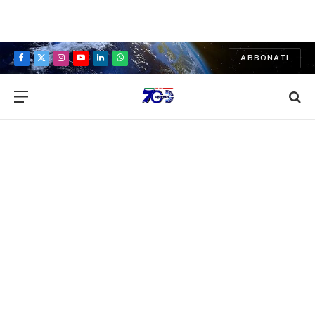
ABBONATI
Facebook
X
Instagram
YouTube
LinkedIn
WhatsApp
(Twitter)