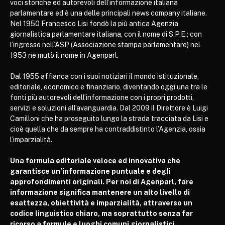
voci storiche ed autorevoli dell’informazione italiana
parlamentare ed è una delle principali news company italiane.
Nel 1950 Francesco Lisi fondò la più antica Agenzia
giornalistica parlamentare italiana, con il nome di S.P.E.; con
l’ingresso nell’ASP (Associazione stampa parlamentare) nel
1953 ne mutò il nome in Agenparl.
Dal 1955 affianca con i suoi notiziari il mondo istituzionale,
editoriale, economico e finanziario, diventando oggi una tra le
fonti più autorevoli dell’informazione con i propri prodotti,
servizi e soluzioni all’avanguardia. Dal 2009 il Direttore è Luigi
Camilloni che ha proseguito lungo la strada tracciata da Lisi e
cioè quella che da sempre ha contraddistinto l’Agenzia, ossia
l’imparzialità.
Una formula editoriale veloce ed innovativa che
garantisce un’informazione puntuale e degli
approfondimenti originali. Per noi di Agenparl, fare
informazione significa mantenere un alto livello di
esattezza, obiettività e imparzialità, attraverso un
codice linguistico chiaro, ma soprattutto senza far
ricorso a formule e luoghi comuni giornalistici.