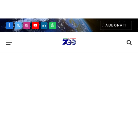
ABBONATI
Facebook
X
Instagram
YouTube
LinkedIn
WhatsApp
(Twitter)