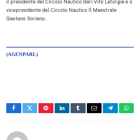
il presidente del Circolo Nautico Bari Vito Laforgia e il
vicepresidente del Circolo Nautico Il Maestrale
Gaetano Soriano.
(AGENPARL)
Facebook
Twitter
Pinterest
LinkedIn
Tumblr
Email
Telegram
What