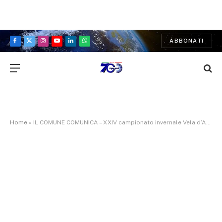
ABBONATI
Facebook
X
Instagram
YouTube
LinkedIn
WhatsApp
(Twitter)
Home
»
IL COMUNE COMUNICA – XXIV campionato invernale Vela d’Altura “Città di Bari”: domani la conferenza stampa di presentazione a Palazzo di città