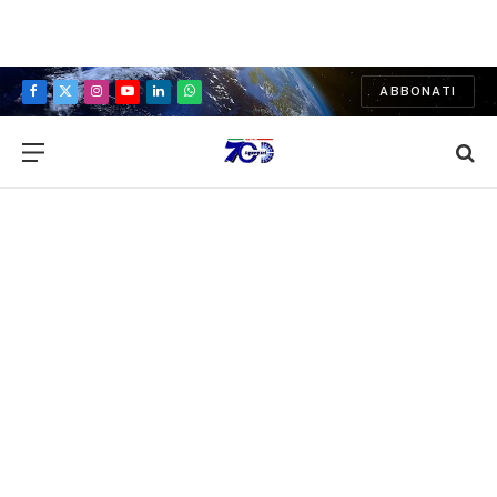
ABBONATI
Facebook
X
Instagram
YouTube
LinkedIn
WhatsApp
(Twitter)