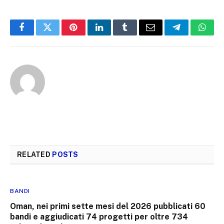
Facebook
Twitter
Pinterest
LinkedIn
Tumblr
Email
Telegram
What
RELATED
POSTS
BANDI
Oman, nei primi sette mesi del 2026 pubblicati 60
bandi e aggiudicati 74 progetti per oltre 734