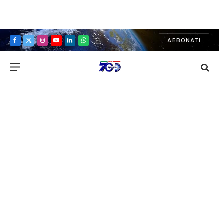
ABBONATI
Facebook
X
Instagram
YouTube
LinkedIn
WhatsApp
(Twitter)