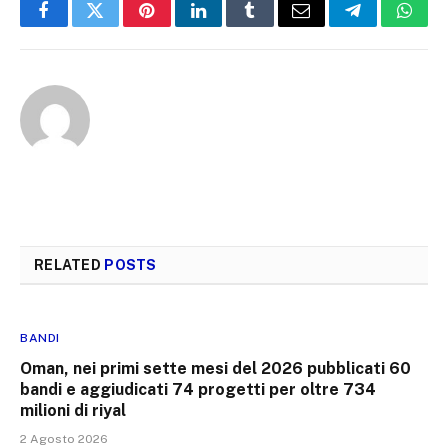
Facebook
Twitter
Pinterest
LinkedIn
Tumblr
Email
Telegram
What
RELATED
POSTS
BANDI
Oman, nei primi sette mesi del 2026 pubblicati 60
bandi e aggiudicati 74 progetti per oltre 734
milioni di riyal
2 Agosto 2026