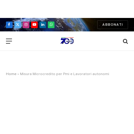
ABBONATI
Facebook
X
Instagram
YouTube
LinkedIn
WhatsApp
(Twitter)
Home
»
Misura Microcredito per Pmi e Lavoratori autonomi