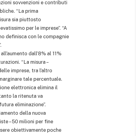
zioni sovvenzioni e contributi
bbliche. “La prima
isura sia piuttosto
evatissimo per le imprese”. “A
rno definisca con le compagnie
.
 all’aumento dall’8% al 11%
tturazioni. “La misura –
elle imprese, tra l’altro
marginare tale percentuale.
ione elettronica elimina il
tanto la ritenuta va
utura eliminazione”.
nziamento della nuova
ste – 50 milioni per fine
essere obiettivamente poche