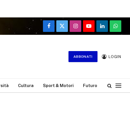
Facebook
X
Instagram
YouTube
LinkedIn
WhatsA
(Twitter)
LOGIN
ABBONATI
rsità
Cultura
Sport & Motori
Futuro