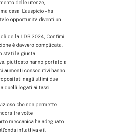
amento delle utenze,
ima casa. L’auspicio – ha
 tale opportunità diventi un
itoli della LDB 2024, Confimi
azione è davvero complicata.
 stati la giusta
va, piuttosto hanno portato a
eci aumenti consecutivi hanno
ropositati negli ultimi due
a quelli legati ai tassi
o vizioso che non permette
ancora tre volte
mparto meccanica ha adeguato
l’onda inflattiva e il