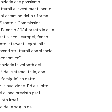
anziaria che possiamo
turali e investimenti per lo
dal cammino della riforma
in Senato a Commissioni
Bilancio 2024 presto in aula.
enti vincoli europei, fanno
o interventi legati alla
venti strutturali con slancio
 economico”.
nziaria la volontà del
tà del sistema Italia, con
e famiglie” ha detto il
 in audizione. Ed è subito
el cuneo prevista per i
uota Irpef.
o della soglia dei