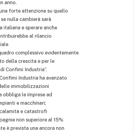
un anno.
una forte attenzione su quello
: se nulla cambierà sarà
ra italiana e sperare anche
ntribuirebbe al rilancio
iale
 quadro complessivo evidentemente
to della crescita e per le
di Confimi Industria”.
 Confimi Industria ha avanzato
 delle immobilizzazioni
ma obbliga le imprese ad
impianti e macchinari;
calamità e catastrofi
mpagnie non superiore al 15%
nte è prevista una ancora non