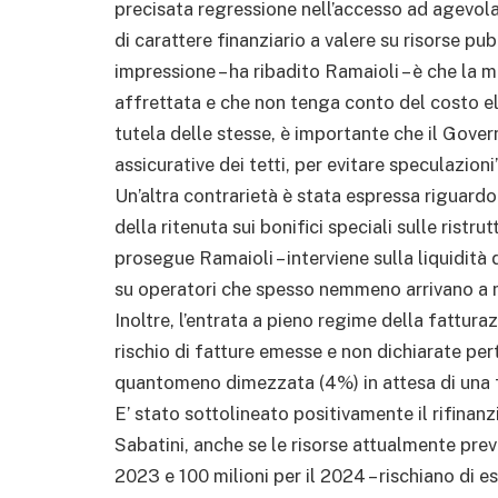
precisata regressione nell’accesso ad agevola
di carattere finanziario a valere su risorse pu
impressione – ha ribadito Ramaioli – è che la m
affrettata e che non tenga conto del costo el
tutela delle stesse, è importante che il Gove
assicurative dei tetti, per evitare speculazioni”
Un’altra contrarietà è stata espressa riguardo
della ritenuta sui bonifici speciali sulle ristru
prosegue Ramaioli – interviene sulla liquidità d
su operatori che spesso nemmeno arrivano a 
Inoltre, l’entrata a pieno regime della fatturaz
rischio di fatture emesse e non dichiarate per
quantomeno dimezzata (4%) in attesa di una f
E’ stato sottolineato positivamente il rifina
Sabatini, anche se le risorse attualmente previ
2023 e 100 milioni per il 2024 – rischiano di 