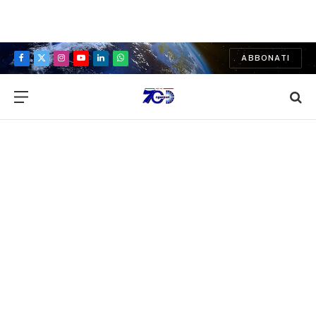
ABBONATI
Facebook
X
Instagram
YouTube
LinkedIn
WhatsApp
(Twitter)