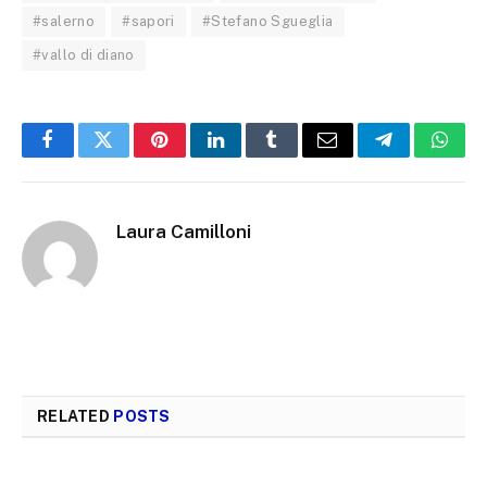
#salerno
#sapori
#Stefano Sgueglia
#vallo di diano
Facebook
Twitter
Pinterest
LinkedIn
Tumblr
Email
Telegram
What
Laura Camilloni
RELATED
POSTS