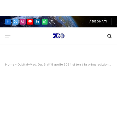
ABBONATI
Facebook
X
Instagram
YouTube
LinkedIn
WhatsApp
(Twitter)
Home
»
OlivitalyMed, Dal 6 all’8 aprile 2024 si terrà la prima edizione della rassegna dedicata all’olio d’eccellenza nel prestigioso Castello di Rocca Cilento del patron Stefano Sgueglia