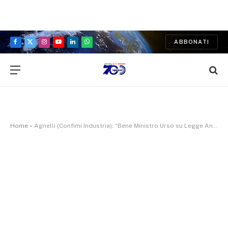
ABBONATI
Facebook
X
Instagram
YouTube
LinkedIn
WhatsApp
(Twitter)
Home
»
Agnelli (Confimi Industria): “Bene Ministro Urso su Legge Annuale Micro-PMI”