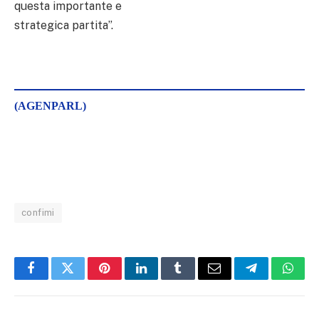
questa importante e
strategica partita”.
(AGENPARL)
confimi
Facebook
Twitter
Pinterest
LinkedIn
Tumblr
Email
Telegram
What