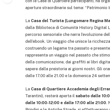
con le Case di Quartiere partecipanti, ha organ
aperture straordinarie sul tema: “Patrimonio I
La
Casa del Turista (Lungomare Regina Ma
dalla Biblioteca di Comunità History Digital L
percorso sensoriale che narra l’evoluzione dell
dell’ebook. Un viaggio che unisce la ricchezza
costruendo un legame tra passato e presente. I
rappresenta un viaggio nel passato che stimol
della comunicazione, dai graffiti ai libri digit
sapere dalla preistoria ai giorni nostri. Gli ora
dalle 17.00 alle 21.00 e la domenica 24 sette
La
Casa di Quartiere Accademia degli Erra
Tarantini), resterà aperta il
sabato dalle 10:0
dalle 10:00-12:00 e dalle 17:00 alle 21:00
. 
Brindisi e le Antiche Strade, si effettueranno 