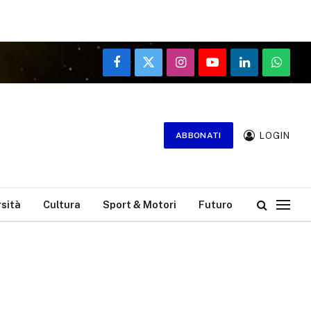
Facebook
X
Instagram
YouTube
LinkedIn
WhatsA
(Twitter)
LOGIN
ABBONATI
rsità
Cultura
Sport & Motori
Futuro