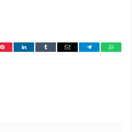
Pinterest
LinkedIn
Tumblr
Email
Telegram
WhatsAp