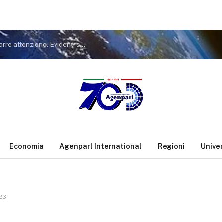
Covid. FdI a Conte: non tiri in ballo Meloni per distrarre attenzione. Evidenti sue responsabilità nella gestione pandemia
Economia
Agenparl International
Regioni
Unive
023