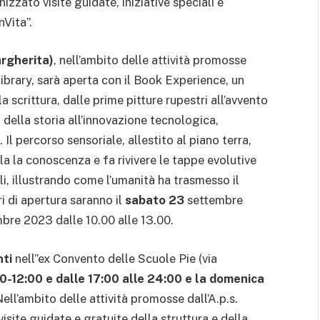
izzato visite guidate, iniziative speciali e
nVita”.
rgherita)
, nell’ambito delle attività promosse
ibrary, sarà aperta con il Book Experience, un
a scrittura, dalle prime pitture rupestri all’avvento
 della storia all’innovazione tecnologica,
l percorso sensoriale, allestito al piano terra,
a la conoscenza e fa rivivere le tappe evolutive
ali, illustrando come l’umanità ha trasmesso il
ri di apertura saranno il
sabato 23
settembre
mbre 2023 dalle 10.00 alle 13.00.
nti
nell’’ex Convento delle Scuole Pie (via
0-12:00 e dalle 17:00 alle 24:00 e la domenica
Nell’ambito delle attività promosse dall’A.p.s.
visite guidate e gratuite della struttura e della