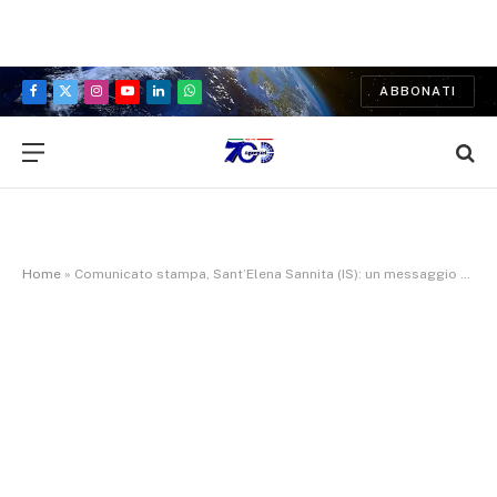
ABBONATI
Facebook
X
Instagram
YouTube
LinkedIn
WhatsApp
(Twitter)
Home
»
Comunicato stampa, Sant’Elena Sannita (IS): un messaggio d’amore lungo 2 chilometri