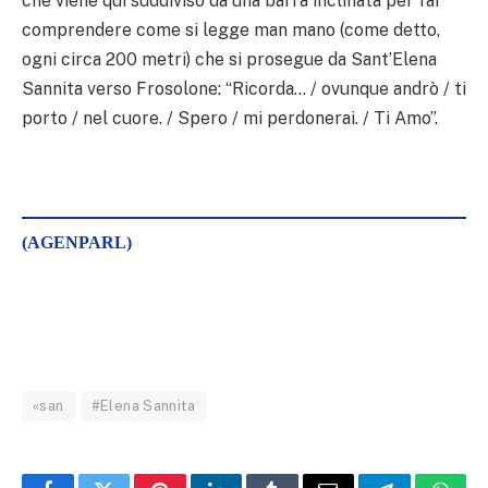
che viene qui suddiviso da una barra inclinata per far
comprendere come si legge man mano (come detto,
ogni circa 200 metri) che si prosegue da Sant’Elena
Sannita verso Frosolone: “Ricorda… / ovunque andrò / ti
porto / nel cuore. / Spero / mi perdonerai. / Ti Amo”.
(AGENPARL)
«san
#Elena Sannita