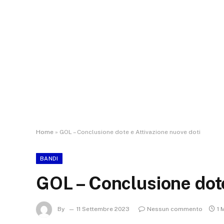
Home
»
GOL – Conclusione dote e Attivazione nuove doti
BANDI
GOL – Conclusione dote
By
11 Settembre 2023
Nessun commento
1 