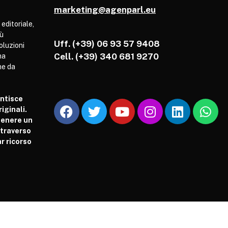
marketing@agenparl.eu
 editoriale,
iù
Uff. (+39) 06 93 57 9408
soluzioni
Cell.
(+39) 340 681 9270
ha
he da
antisce
iginali.
tenere un
attraverso
r ricorso