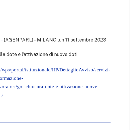
(AGENPARL) – MILANO lun 11 settembre 2023
 -
la dote e l’attivazione di nuove doti.
/wps/portal/istituzionale/HP/DettaglioAvviso/servizi-
formazione-
oratori/gol-chiusura-dote-e-attivazione-nuove-
i