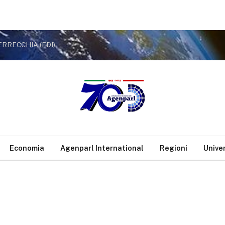
ERRECCHIA (FDI)
Economia
Agenparl International
Regioni
Unive