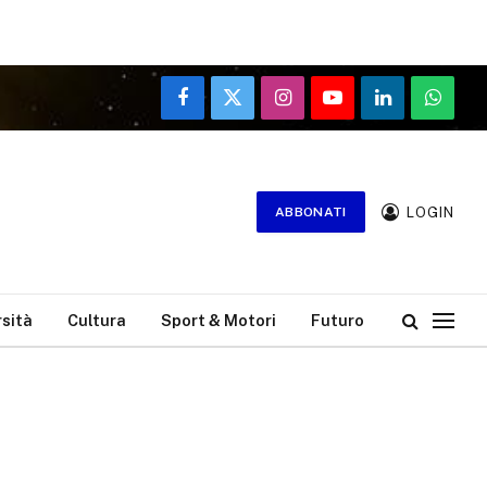
Facebook
X
Instagram
YouTube
LinkedIn
WhatsA
(Twitter)
LOGIN
ABBONATI
rsità
Cultura
Sport & Motori
Futuro