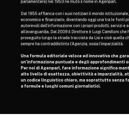
parlamentare) nel 1953 ne mutò il nome in Agenparl.
Dal 1955 affianca con i suoi notiziari il mondo istituzionale,
economico e finanziario, diventando oggi una tra le fonti p
autorevoli dell’informazione con i propri prodotti, servizi e 
all’avanguardia. Dal 2009 il Direttore è Luigi Camilloni che 
proseguito lungo la strada tracciata da Lisi e cioè quella c
sempre ha contraddistinto l’Agenzia, ossia l’imparzialità.
Una formula editoriale veloce ed innovativa che gar
un’informazione puntuale e degli approfondimenti or
Per noi di Agenparl, fare informazione significa man
alto livello di esattezza, obiettività e imparzialità, 
un codice linguistico chiaro, ma soprattutto senza fa
a formule e luoghi comuni giornalistici.