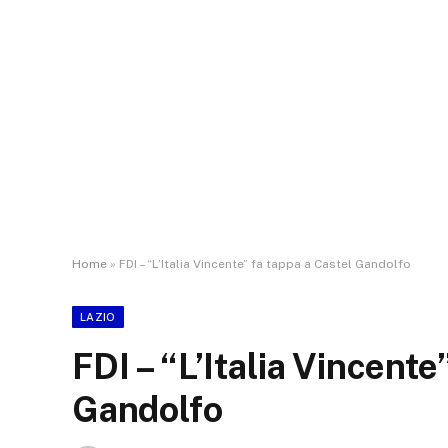
Home
»
FDI – “L’Italia Vincente” fa tappa a Castel Gandolfo
LAZIO
FDI – “L’Italia Vincente
Gandolfo