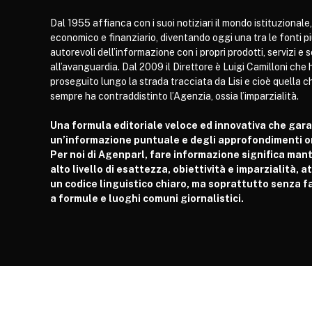
Dal 1955 affianca con i suoi notiziari il mondo istituzionale,
economico e finanziario, diventando oggi una tra le fonti p
autorevoli dell’informazione con i propri prodotti, servizi e 
all’avanguardia. Dal 2009 il Direttore è Luigi Camilloni che 
proseguito lungo la strada tracciata da Lisi e cioè quella c
sempre ha contraddistinto l’Agenzia, ossia l’imparzialità.
Una formula editoriale veloce ed innovativa che gar
un’informazione puntuale e degli approfondimenti or
Per noi di Agenparl, fare informazione significa man
alto livello di esattezza, obiettività e imparzialità, 
un codice linguistico chiaro, ma soprattutto senza fa
a formule e luoghi comuni giornalistici.