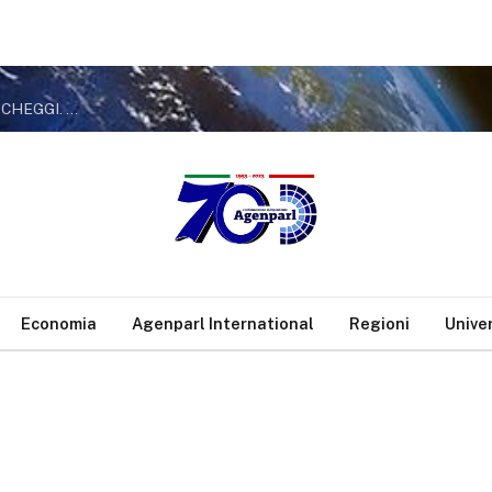
?OSTIA, BARBERA (PRC): “PARCO DEL MARE, NO A NUOVI PARCHEGGI. ROCCA SBAGLIA, MA GUALTIERI POTENZI IL TRASPORTO PUBBLICO
Economia
Agenparl International
Regioni
Unive