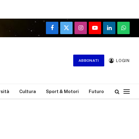
Facebook
X
Instagram
YouTube
LinkedIn
WhatsA
(Twitter)
LOGIN
ABBONATI
rsità
Cultura
Sport & Motori
Futuro