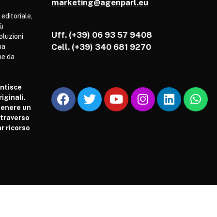
marketing@agenparl.eu
 editoriale,
iù
Uff. (+39) 06 93 57 9408
soluzioni
Cell.
(+39) 340 681 9270
ha
he da
antisce
iginali.
tenere un
attraverso
r ricorso