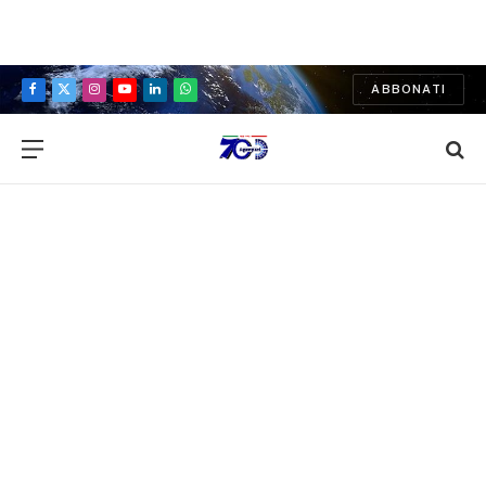
ABBONATI
Facebook
X
Instagram
YouTube
LinkedIn
WhatsApp
(Twitter)