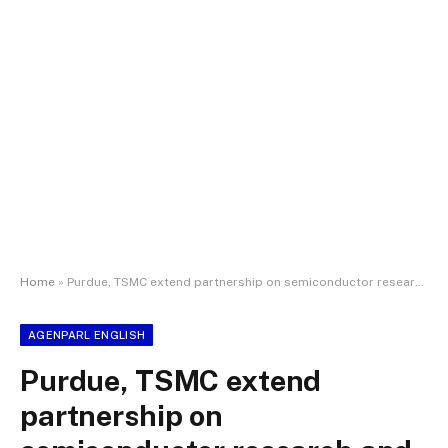
Home
»
Purdue, TSMC extend partnership on semiconductor research and workforce development
AGENPARL ENGLISH
Purdue, TSMC extend
partnership on