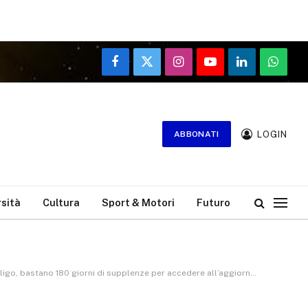
Facebook
X
Instagram
YouTube
LinkedIn
WhatsA
(Twitter)
LOGIN
ABBONATI
rsità
Cultura
Sport & Motori
Futuro
, bastano 180 giorni di supplenze per accedere all’aggiornamento