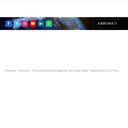
ABBONATI
Facebook
X
Instagram
YouTube
LinkedIn
WhatsApp
(Twitter)
Home
»
Rimini – Tanta Responsabilità Sociale alla “Ginnastica in Festa” 2023