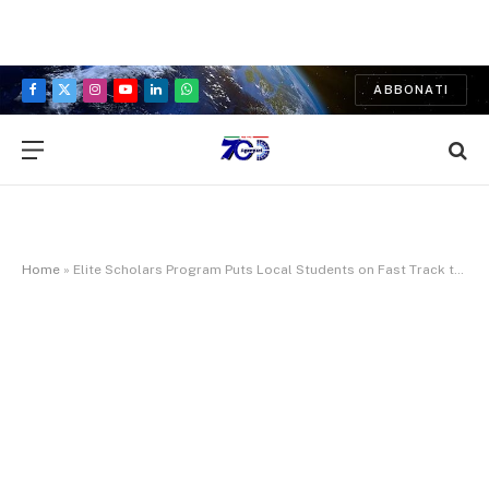
ABBONATI
Facebook
X
Instagram
YouTube
LinkedIn
WhatsApp
(Twitter)
Home
»
Elite Scholars Program Puts Local Students on Fast Track to Success