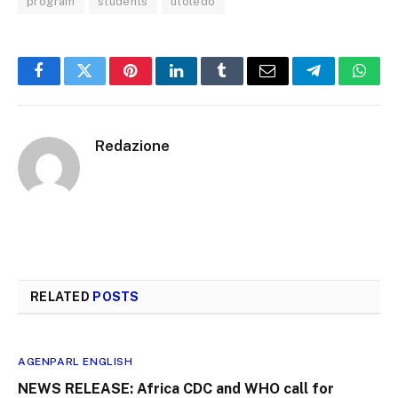
program
students
utoledo
Facebook
Twitter
Pinterest
LinkedIn
Tumblr
Email
Telegram
What
Redazione
RELATED
POSTS
AGENPARL ENGLISH
NEWS RELEASE: Africa CDC and WHO call for