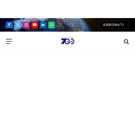
ABBONATI
Facebook
X
Instagram
YouTube
LinkedIn
WhatsApp
(Twitter)