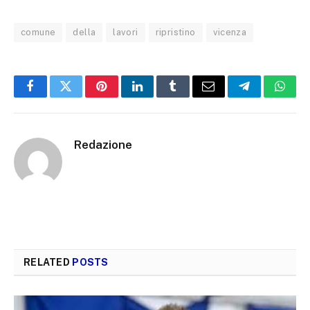
comune
della
lavori
ripristino
vicenza
Facebook
Twitter
Pinterest
LinkedIn
Tumblr
Email
Telegram
What
Redazione
RELATED
POSTS