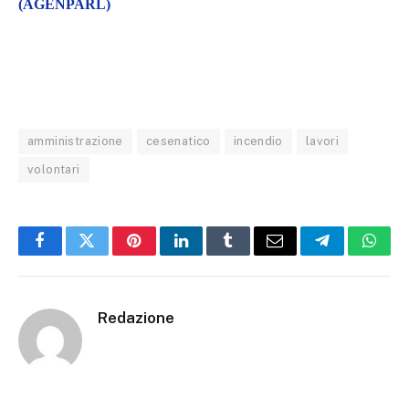
(AGENPARL)
amministrazione
cesenatico
incendio
lavori
volontari
Facebook
Twitter
Pinterest
LinkedIn
Tumblr
Email
Telegram
What
Redazione