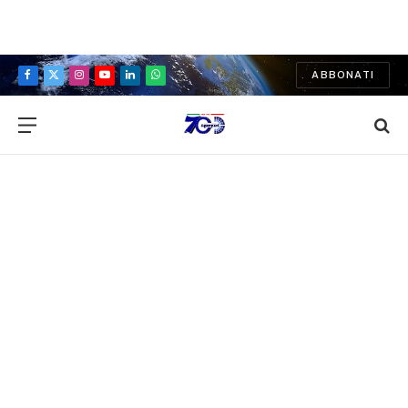
ABBONATI
Facebook
X
Instagram
YouTube
LinkedIn
WhatsApp
(Twitter)