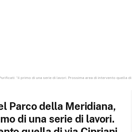
rificati: “il primo di una serie di lavori. Prossima area di intervento quella d
del Parco della Meridiana,
imo di una serie di lavori.
nto quella di via Cipriani