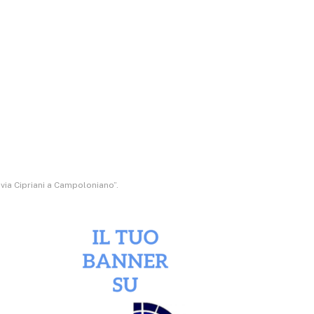
i via Cipriani a Campoloniano”.