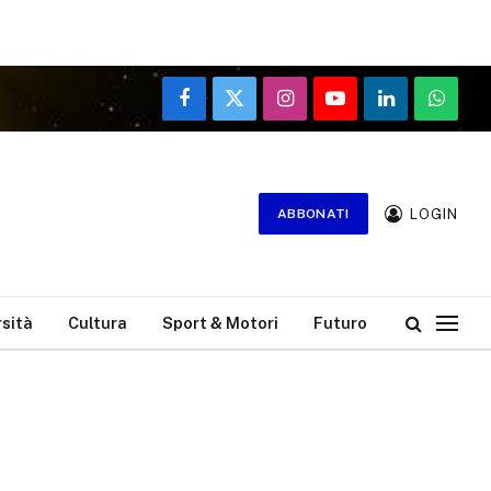
Facebook
X
Instagram
YouTube
LinkedIn
WhatsA
(Twitter)
LOGIN
ABBONATI
rsità
Cultura
Sport & Motori
Futuro