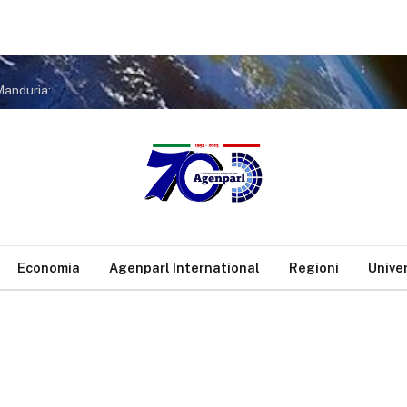
Agenzia nr. 1801 – Borraccino in visita istituzionale all’ospedale di Manduria: “Con il presidente Decaro lavoriamo per continuare a garantire i servizi erogati
Economia
Agenparl International
Regioni
Unive