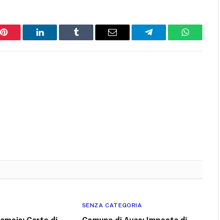
Pinterest
LinkedIn
Tumblr
Email
Telegram
WhatsAp
SENZA CATEGORIA