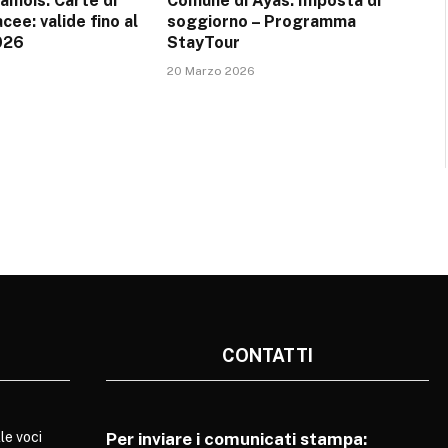
amois: Carte di
Comune di Ayas: Imposta di
cee: valide fino al
soggiorno – Programma
026
StayTour
20 Marzo 2026
CONTATTI
le voci
Per inviare i comunicati stampa: