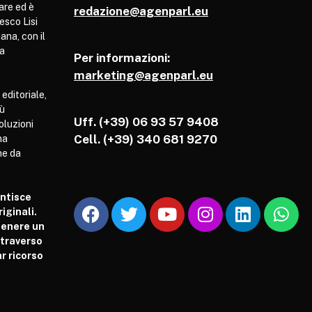
are ed è
redazione@agenparl.eu
esco Lisi
ana, con il
pa
Per informazioni:
marketing@agenparl.eu
 editoriale,
iù
Uff. (+39) 06 93 57 9408
soluzioni
Cell.
(+39) 340 681 9270
ha
he da
antisce
iginali.
tenere un
attraverso
r ricorso