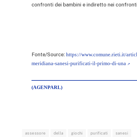
confronti dei bambini e indiretto nei confronti
Fonte/Source:
https://www.comune.rieti.it/artic
meridiana-sanesi-purificati-il-primo-di-una
(AGENPARL)
assessore
della
giochi
purificati
sanesi