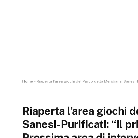
Home
»
Riaperta l’area giochi del Parco della Meridiana, Sanesi-Pu
Riaperta l’area giochi 
Sanesi-Purificati: “il pr
Prossima area di interve