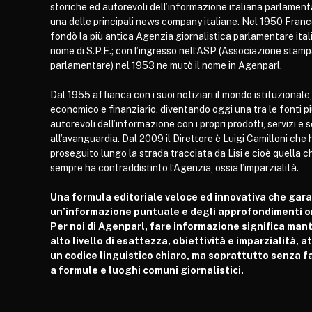
storiche ed autorevoli dell’informazione italiana parlament
una delle principali news company italiane. Nel 1950 Franc
fondò la più antica Agenzia giornalistica parlamentare itali
nome di S.P.E.; con l’ingresso nell’ASP (Associazione stam
parlamentare) nel 1953 ne mutò il nome in Agenparl.
Dal 1955 affianca con i suoi notiziari il mondo istituzionale,
economico e finanziario, diventando oggi una tra le fonti p
autorevoli dell’informazione con i propri prodotti, servizi e 
all’avanguardia. Dal 2009 il Direttore è Luigi Camilloni che 
proseguito lungo la strada tracciata da Lisi e cioè quella c
sempre ha contraddistinto l’Agenzia, ossia l’imparzialità.
Una formula editoriale veloce ed innovativa che gar
un’informazione puntuale e degli approfondimenti or
Per noi di Agenparl, fare informazione significa man
alto livello di esattezza, obiettività e imparzialità, 
un codice linguistico chiaro, ma soprattutto senza fa
a formule e luoghi comuni giornalistici.