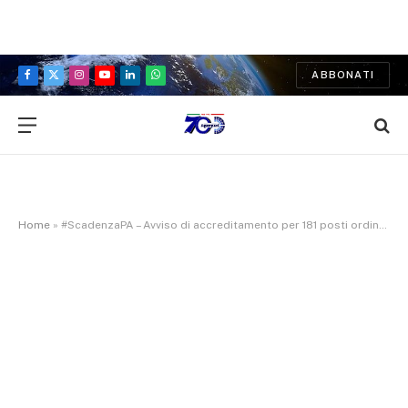
ABBONATI
Facebook
X
Instagram
YouTube
LinkedIn
WhatsApp
(Twitter)
Home
»
#ScadenzaPA – Avviso di accreditamento per 181 posti ordinari 4 posti DM/DS per il triennio 2023-2025