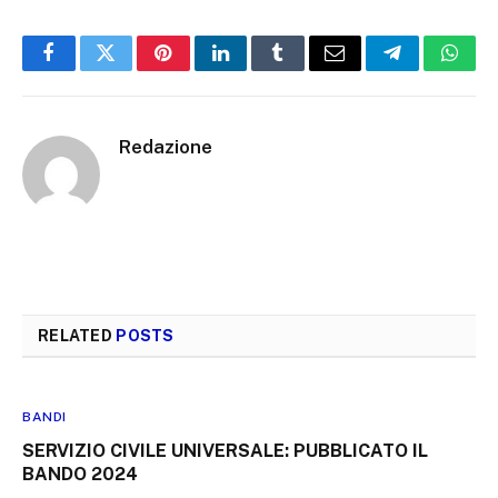
Facebook
Twitter
Pinterest
LinkedIn
Tumblr
Email
Telegram
What
Redazione
RELATED
POSTS
BANDI
SERVIZIO CIVILE UNIVERSALE: PUBBLICATO IL
BANDO 2024