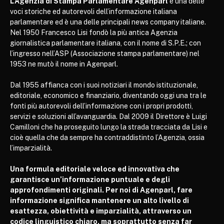
L’Agenzia di Stampa Parlamentare Agenparl
è una delle
voci storiche ed autorevoli dell’informazione italiana
parlamentare ed è una delle principali news company italiane.
Nel 1950 Francesco Lisi fondò la più antica Agenzia
giornalistica parlamentare italiana, con il nome di S.P.E.; con
l’ingresso nell’ASP (Associazione stampa parlamentare) nel
1953 ne mutò il nome in Agenparl.
Dal 1955 affianca con i suoi notiziari il mondo istituzionale,
editoriale, economico e finanziario, diventando oggi una tra le
fonti più autorevoli dell’informazione con i propri prodotti,
servizi e soluzioni all’avanguardia. Dal 2009 il Direttore è Luigi
Camilloni che ha proseguito lungo la strada tracciata da Lisi e
cioè quella che da sempre ha contraddistinto l’Agenzia, ossia
l’imparzialità.
Una formula editoriale veloce ed innovativa che
garantisce un’informazione puntuale e degli
approfondimenti originali. Per noi di Agenparl, fare
informazione significa mantenere un alto livello di
esattezza, obiettività e imparzialità, attraverso un
codice linguistico chiaro, ma soprattutto senza far