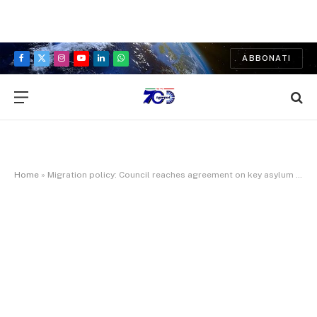
ABBONATI
Facebook
X
Instagram
YouTube
LinkedIn
WhatsApp
(Twitter)
Home
»
Migration policy: Council reaches agreement on key asylum and migration laws