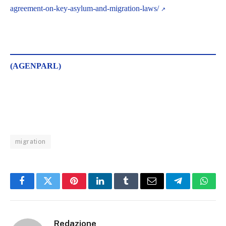
agreement-on-key-asylum-and-migration-laws/
(AGENPARL)
migration
Facebook
Twitter
Pinterest
LinkedIn
Tumblr
Email
Telegram
What
Redazione