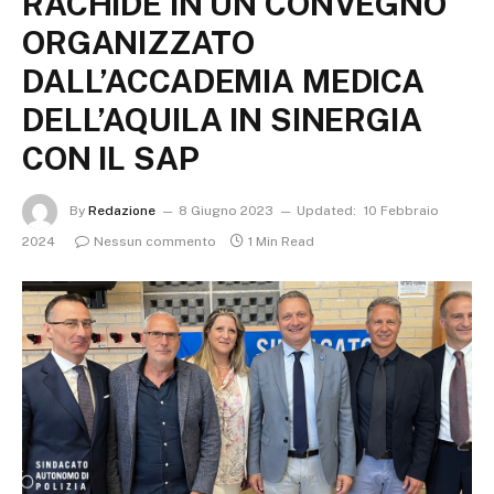
RACHIDE IN UN CONVEGNO
ORGANIZZATO
DALL’ACCADEMIA MEDICA
DELL’AQUILA IN SINERGIA
CON IL SAP
By
Redazione
8 Giugno 2023
Updated:
10 Febbraio
2024
Nessun commento
1 Min Read