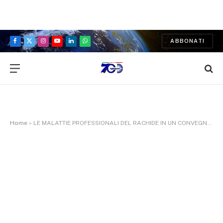
ABBONATI
Facebook
X
Instagram
YouTube
LinkedIn
WhatsApp
(Twitter)
Home
»
LE MALATTIE PROFESSIONALI DEL RACHIDE IN UN CONVEGNO ORGANIZZATO DALL’ACCADEMIA MEDICA DELL’AQUILA IN SINERGIA CON IL SAP