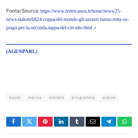
Fonte/Source:
https://www.federcanoa.it/home/news/25-
news-slalom/6824-coppa-del-mondo-gli-azzurri-fanno-rotta-su-
praga-per-la-seconda-tappa-del-circuito.html
(AGENPARL)
kayak
marina
militare
programma
slalom
Facebook
Twitter
Pinterest
LinkedIn
Tumblr
Email
Telegram
What