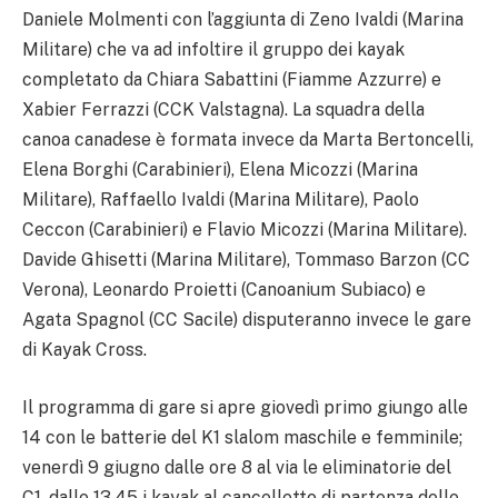
Daniele Molmenti con l’aggiunta di Zeno Ivaldi (Marina
Militare) che va ad infoltire il gruppo dei kayak
completato da Chiara Sabattini (Fiamme Azzurre) e
Xabier Ferrazzi (CCK Valstagna). La squadra della
canoa canadese è formata invece da Marta Bertoncelli,
Elena Borghi (Carabinieri), Elena Micozzi (Marina
Militare), Raffaello Ivaldi (Marina Militare), Paolo
Ceccon (Carabinieri) e Flavio Micozzi (Marina Militare).
Davide Ghisetti (Marina Militare), Tommaso Barzon (CC
Verona), Leonardo Proietti (Canoanium Subiaco) e
Agata Spagnol (CC Sacile) disputeranno invece le gare
di Kayak Cross.
Il programma di gare si apre giovedì primo giungo alle
14 con le batterie del K1 slalom maschile e femminile;
venerdì 9 giugno dalle ore 8 al via le eliminatorie del
C1, dalle 13.45 i kayak al cancelletto di partenza delle