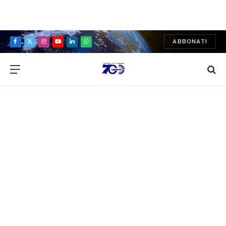
ABBONATI
Facebook
X
Instagram
YouTube
LinkedIn
WhatsApp
(Twitter)